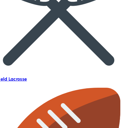
ield Lacrosse